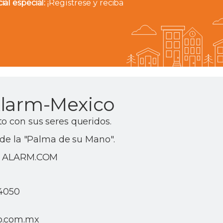
al especial:
¡Regístrese y reciba
Alarm-Mexico
o con sus seres queridos.
esde la "Palma de su Mano".
on ALARM.COM
.
54050
o.com.mx