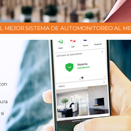
L MEJOR SISTEMA DE AUTOMONITOREO AL ME
con
ura
si