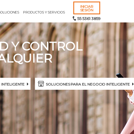
INICIAR
SESIÓN
SOLUCIONES
PRODUCTOS Y SERVICIOS
55 5361 3859
D Y CONTROL
ALQUIER
Recordarme
¿Olvidó el
nombre de usuario
o la
contr
INTELIGENTE
SOLUCIONES PARA EL NEGOCIO INTELIGENTE