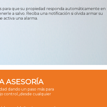
as para que su propiedad responda automáticamente en
rle a salvo. Reciba una notificación si olvida armar su
e activa una alarma.
A ASESORÍA
idad dando un paso más para
o control, ¡desde cualquier