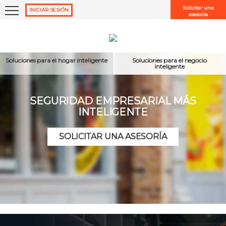
Solicitar una
INICIAR SESIÓN
asesoría
Soluciones para el hogar inteligente
Soluciones para el negocio
inteligente
SEGURIDAD EMPRESARIAL MÁS
INTELIGENTE
No cerrar sesión
SOLICITAR UNA ASESORÍA
¿Olvidó el
nombre de usuario
o la
contraseña?