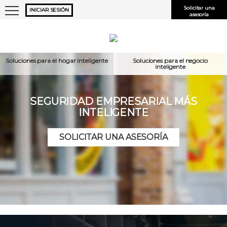
Solicitar una
INICIAR SESIÓN
asesoría
Soluciones para el hogar inteligente
Soluciones para el negocio
inteligente
SEGURIDAD EMPRESARIAL MÁS
INTELIGENTE
No cerrar sesión
SOLICITAR UNA ASESORÍA
¿Olvidó el
nombre de usuario
o la
contraseña?