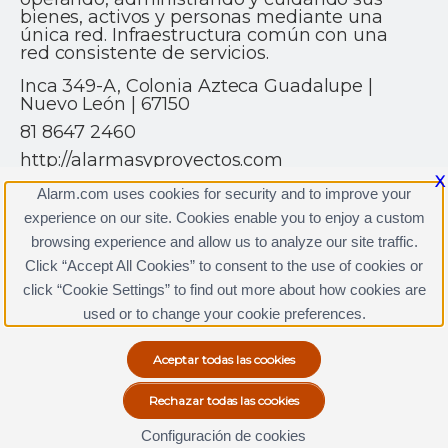
bienes, activos y personas mediante una
única red. Infraestructura común con una
red consistente de servicios.
Inca 349-A, Colonia Azteca Guadalupe |
Nuevo León | 67150
81 8647 2460
http://alarmasyproyectos.com
X
Alarm.com uses cookies for security and to improve your
experience on our site. Cookies enable you to enjoy a custom
browsing experience and allow us to analyze our site traffic.
Click “Accept All Cookies” to consent to the use of cookies or
click “Cookie Settings” to find out more about how cookies are
Términos y condiciones
|
Política de privacidad
Copyright © 2000-2026, Alarm.com. Todos los derechos
used or to change your cookie preferences.
reservados.
Alarm.com y el logotipo de Alarm.com son marcas registradas
de Alarm.com.
Configuración de cookies